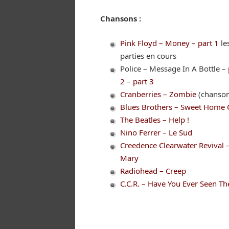
Chansons :
Pink Floyd – Money – part 1
le
parties en cours
Police – Message In A Bottle –
2
–
part 3
Cranberries – Zombie
(chanson
Blues Brothers – Sweet Home 
The Beatles – Help !
Nino Ferrer – Le Sud
Creedence Clearwater Revival 
Mary
Radiohead – Creep
C.C.R. – Have You Ever Seen Th