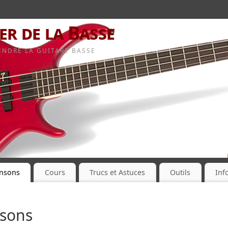
er de la Basse
NDRE LA GUITARE BASSE
ansons
Cours
Trucs et Astuces
Outils
Inf
nsons