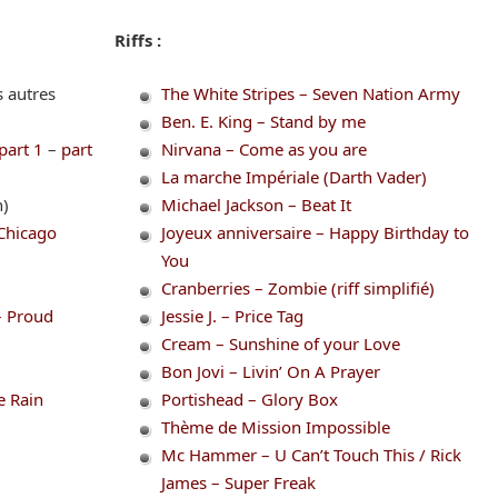
Riffs :
s autres
The White Stripes – Seven Nation Army
Ben. E. King – Stand by me
part 1
–
part
Nirvana – Come as you are
La marche Impériale (Darth Vader)
)
Michael Jackson – Beat It
Chicago
Joyeux anniversaire – Happy Birthday to
You
Cranberries – Zombie (riff simplifié)
– Proud
Jessie J. – Price Tag
Cream – Sunshine of your Love
Bon Jovi – Livin’ On A Prayer
e Rain
Portishead – Glory Box
Thème de Mission Impossible
Mc Hammer – U Can’t Touch This / Rick
James – Super Freak