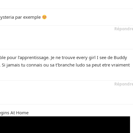
Hysteria par exemple
Répondr
able pour l’apprentissage. Je ne trouve every girl I see de Buddy
 Si jamais tu connais ou sa t’branche ludo sa peut etre vraiment
Répondr
egins At Home