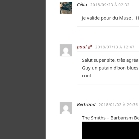
Célia
2018/09/23 À 02:32
Je valide pour du Muse .. 
paul
2018/07/13 À 12:47
Salut super site, très agré
Guy un putain d’bon blues.
cool
Bertrand
2018/01/02 À 20:36
The Smiths – Barbarism B