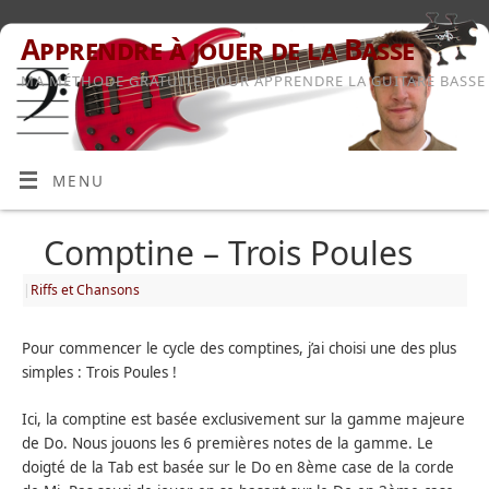
Apprendre à jouer de la Basse
MA MÉTHODE GRATUITE POUR APPRENDRE LA GUITARE BASSE
MENU
Comptine – Trois Poules
|
Riffs et Chansons
Pour commencer le cycle des comptines, j’ai choisi une des plus
simples : Trois Poules !
Ici, la comptine est basée exclusivement sur la gamme majeure
de Do. Nous jouons les 6 premières notes de la gamme. Le
doigté de la Tab est basée sur le Do en 8ème case de la corde