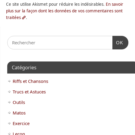
Ce site utilise Akismet pour réduire les indésirables.
En savoir
plus sur la façon dont les données de vos commentaires sont
traitées
.
OK
Catégories
Riffs et Chansons
Trucs et Astuces
Outils
Matos
Exercice
Leçon