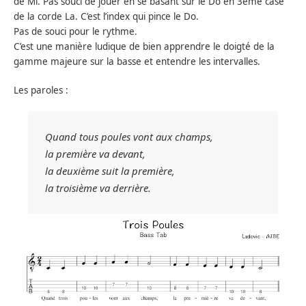
de Mi. Pas souci de jouer en se basant sur le Do en 3ème case
de la corde La. C’est l’index qui pince le Do.
Pas de souci pour le rythme.
C’est une manière ludique de bien apprendre le doigté de la
gamme majeure sur la basse et entendre les intervalles.
Les paroles :
Quand tous poules vont aux champs,
la première va devant,
la deuxième suit la première,
la troisième va derrière.