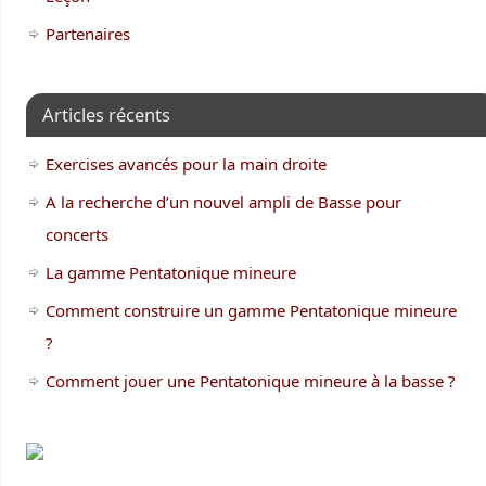
Partenaires
Articles récents
Exercises avancés pour la main droite
A la recherche d’un nouvel ampli de Basse pour
concerts
La gamme Pentatonique mineure
Comment construire un gamme Pentatonique mineure
?
Comment jouer une Pentatonique mineure à la basse ?