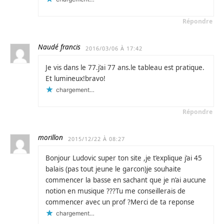
Répondre
Naudé francis
2016/03/06 À 17:42
Je vis dans le 77.j’ai 77 ans.le tableau est pratique.
Et lumineux!bravo!
chargement…
Répondre
morillon
2015/12/22 À 08:27
Bonjour Ludovic super ton site ,je t’explique j’ai 45
balais (pas tout jeune le garcon)je souhaite
commencer la basse en sachant que je n’ai aucune
notion en musique ???Tu me conseillerais de
commencer avec un prof ?Merci de ta reponse
chargement…