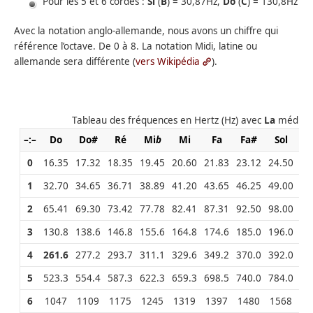
Pour les 5 et 6 cordes :
Si
(
B
) = 30,87Hz,
Do
(
C
) = 130,8Hz
Avec la notation anglo-allemande, nous avons un chiffre qui
référence l’octave. De 0 à 8. La notation Midi, latine ou
allemande sera différente (
vers Wikipédia
).
Tableau des fréquences en Hertz (Hz) avec
La
médian
–:–
Do
Do
#
Ré
Mi
b
Mi
Fa
Fa
#
Sol
So
0
16.35
17.32
18.35
19.45
20.60
21.83
23.12
24.50
25
1
32.70
34.65
36.71
38.89
41.20
43.65
46.25
49.00
51
2
65.41
69.30
73.42
77.78
82.41
87.31
92.50
98.00
10
3
130.8
138.6
146.8
155.6
164.8
174.6
185.0
196.0
20
4
261.6
277.2
293.7
311.1
329.6
349.2
370.0
392.0
41
5
523.3
554.4
587.3
622.3
659.3
698.5
740.0
784.0
83
6
1047
1109
1175
1245
1319
1397
1480
1568
1