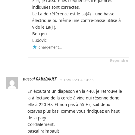
Si si, je t’assure les fréquences fréquences
indiquées sont correctes.
Le La de référence est le La(4) – une basse
électrique ou même une contre-basse utilise à
vide le La(1).
Bon jeu,
Ludovic
chargement…
Répondre
pascal RAIMBAULT
2018/02/23 À 14:35
En écoutant un diapason en la 440, je retrouve le
la à l’octave de la corde à vide qui résonne donc
elle à 220 Hz. Et non pas à 55 Hz, soit deux
octaves plus bas, comme vous l’indiquez en haut
de la page.
Cordialement,
pascal raimbault