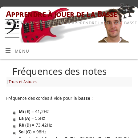
Apprendre à jouer de la Basse
MA MÉTHODE GRATUITE POUR APPRENDRE LA GUITARE BASSE
MENU
Fréquences des notes
|
Trucs et Astuces
Fréquence des cordes à vide pour la
basse
:
Mi
(
E
) = 41,2Hz
La
(
A
) = 55Hz
Ré
(
D
) = 73,42Hz
Sol
(
G
) = 98Hz