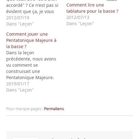
Comment lire une
accordé" ? Ce n'est pas si
tablature pour la basse ?
évident que ça, je vous
2012/07/13
l'accorde (elle était facile
2012/07/19
Dans "Leçon"
:-)). Déjà accorder avec
Dans "Leçon"
elle-même si on n'a pas
Comment jouer une
de référence à portée de
Pentatonique Majeure à
la main. Avec une
la basse ?
référence c'est mieux
Dans la leçon
évidemment. Cela…
précédente, nous avons
vu comment se
construisait une
Pentatonique Majeure.
Ici, nous allons voir
2019/01/17
comment la jouer sur la
Dans "Leçon"
basse avec différents
doigtés (3 notre cas - oui,
on peut aller jusqu'à 5
Pour marque-pages :
Permaliens
.
positions, mais je le vois
plutôt par doigté que par
position et avec les…