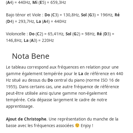
(
A
4) = 440Hz,
Mi
(
E
5) = 659,3Hz
Bajo ténor et Viole :
Do
(
C
3) = 130,8Hz,
Sol
(
G
3) = 196Hz,
Ré
(
D
4) = 293,7Hz,
La
(
A
4) = 440Hz
Violoncelle :
Do
(
C
2) = 65,41Hz,
Sol
(
G
2) = 98Hz,
Ré
(
D
3) =
146,8Hz,
La
(
A
3) = 220Hz
Nota Bene
Le tableau correspond aux fréquences en relation pour une
gamme également tempérée pour le
La
de référence en 440
Hz situé au dessus du
Do
central du piano (norme ISO 16 de
1955). Dans certains cas, une autre fréquence de référence
peut-être utilisée ainsi qu’une gamme non-également
tempérée. Cela dépasse largement le cadre de notre
apprentissage.
Ajout de Christophe
. Une représentation du manche de la
basse avec les fréquences associées
Enjoy !