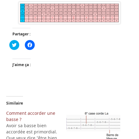
Partager :
Click
Cliquez
to
pour
share
partager
on
sur
Twitter(ouvre
Facebook(ouvre
dans
dans
J’aime ça :
une
une
nouvelle
nouvelle
fenêtre)
fenêtre)
Similaire
Comment accorder une
basse ?
Avoir sa basse bien
accordée est primordial.
Que veux dire "être bien