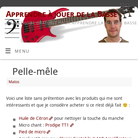
Apprendre à jouer de la Basse
MA MÉTHODE GRATUITE POUR APPRENDRE LA GUITARE BASSE
MENU
Pelle-mêle
|
Matos
Voici une liste sans prétention avec les produits qui me sont
intéressants et que je considère acheter si ce n’est déjà fait
:
Huile de Citron
pour nettoyer la touche du manche
Micro chant :
Prodipe TT1
Pied de micro