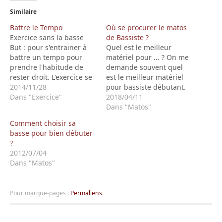
Similaire
Battre le Tempo
Où se procurer le matos
Exercice sans la basse
de Bassiste ?
But : pour s'entrainer à
Quel est le meilleur
battre un tempo pour
matériel pour ... ? On me
prendre l'habitude de
demande souvent quel
rester droit. L'exercice se
est le meilleur matériel
fait de préférence assis
2014/11/28
pour bassiste débutant.
avec un métronome.
Dans "Exercice"
Pour telle ou telle
2018/04/11
Dans un premier temps,
application et usage. Une
Dans "Matos"
on choisit un tempo
Basse Précision (P-Bass);
Comment choisir sa
assez lent et on va le
un basse Jazz (J-Bass);
basse pour bien débuter
battre avec le pied droit
une P-J (micro chevalet
?
(équivalence d'une
Jazz, micro manche
2012/07/04
noire). Une…
Précision). Et quel ampli
Dans "Matos"
pour jouer à la…
Pour marque-pages :
Permaliens
.