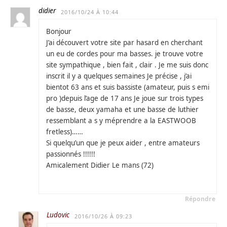
didier
2016/10/24 À 10:44
Bonjour
J’ai découvert votre site par hasard en cherchant
un eu de cordes pour ma basses. je trouve votre
site sympathique , bien fait , clair . Je me suis donc
inscrit il y a quelques semaines Je précise , j’ai
bientot 63 ans et suis bassiste (amateur, puis s emi
pro )depuis l’age de 17 ans Je joue sur trois types
de basse, deux yamaha et une basse de luthier
ressemblant a s y méprendre a la EASTWOOB
fretless)……
Si quelqu’un que je peux aider , entre amateurs
passionnés !!!!!!
Amicalement Didier Le mans (72)
Répondre
Ludovic
2016/10/26 À 09:23