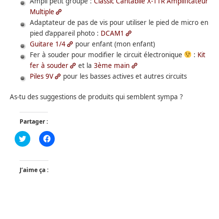
Ampli petit groupe :
Classic Cantabile X-11R Amplificateur
Multiple
Adaptateur de pas de vis pour utiliser le pied de micro en
pied d’appareil photo :
DCAM1
Guitare 1/4
pour enfant (mon enfant)
Fer à souder pour modifier le circuit électronique
:
Kit
fer à souder
et la
3ème main
Piles 9V
pour les basses actives et autres circuits
As-tu des suggestions de produits qui semblent sympa ?
Partager :
Click
Cliquez
to
pour
share
partager
on
sur
Twitter(ouvre
Facebook(ouvre
dans
dans
J’aime ça :
une
une
nouvelle
nouvelle
fenêtre)
fenêtre)