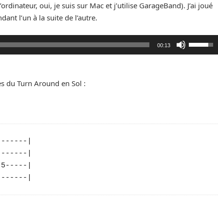
ordinateur, oui, je suis sur Mac et j’utilise GarageBand). J’ai joué
ant l’un à la suite de l’autre.
Utilisez
00:13
les
flèches
haut/bas
es du Turn Around en Sol :
pour
augment
ou
diminuer
le
------|

volume.
------|

5-----|
