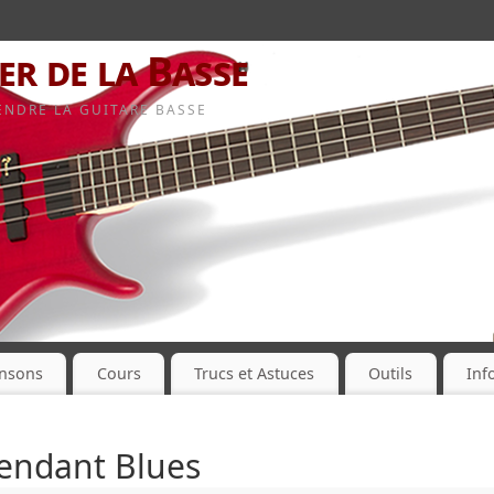
er de la Basse
NDRE LA GUITARE BASSE
ansons
Cours
Trucs et Astuces
Outils
Inf
endant Blues