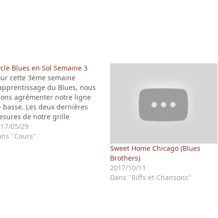
cle Blues en Sol Semaine 3
ur cette 3ème semaine
apprentissage du Blues, nous
lons agrémenter notre ligne
 basse. Les deux dernières
sures de notre grille
ssemblent furieusement aux 4
17/05/29
emières mesures. On se
ns "Cours"
trouve donc avec 6 mesures
Sweet Home Chicago (Blues
i se ressemblent. Il y a de
Brothers)
rtes possibilités de se tromper
2017/10/11
r le nombre de…
Dans "Riffs et Chansons"