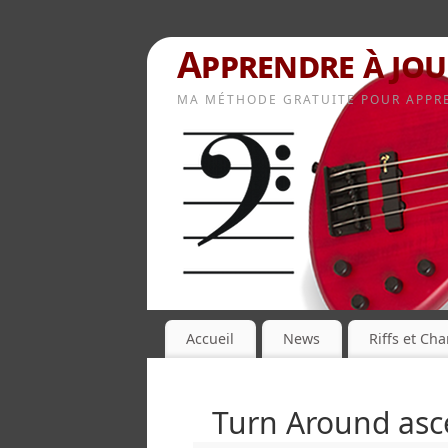
Apprendre à jou
MA MÉTHODE GRATUITE POUR APPRE
Accueil
News
Riffs et Ch
Turn Around asc