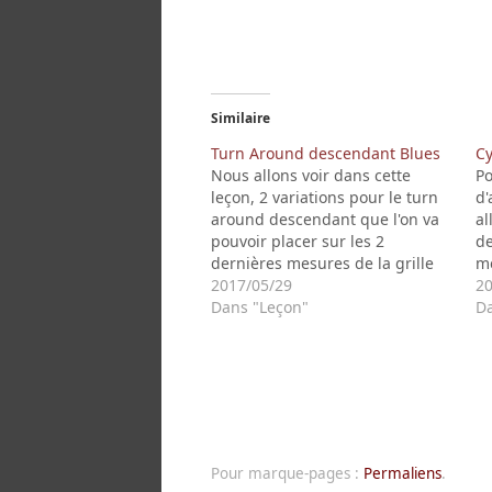
nouvelle
nouvelle
fenêtre)
fenêtre)
Similaire
Turn Around descendant Blues
Cy
Nous allons voir dans cette
Po
leçon, 2 variations pour le turn
d'
around descendant que l'on va
al
pouvoir placer sur les 2
de
dernières mesures de la grille
me
de Blues pour annoncer la fin de
2017/05/29
re
20
la grille et que l'on repart au
Dans "Leçon"
pr
Da
début. Pour le Turn Around
re
descendant, le début est
qu
identiques…
fo
su
Pour marque-pages :
Permaliens
.