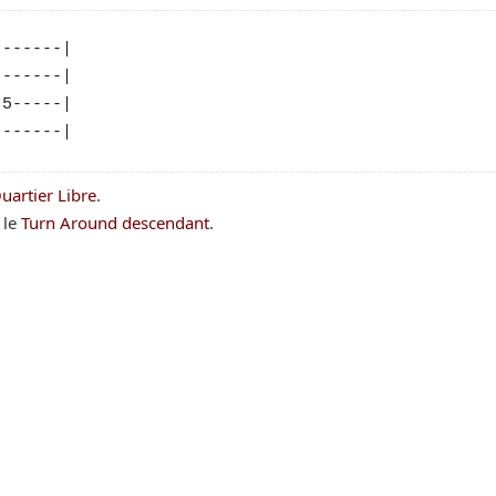
------|

------|

5-----|

uartier Libre
.
 le
Turn Around descendant
.