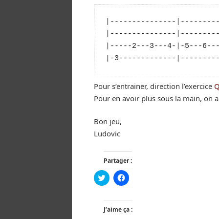
|---------------|---------
|---------------|---------
|-----2---3---4-|-5---6---
Pour s’entrainer, direction l’exercice
Q
Pour en avoir plus sous la main, on a
Bon jeu,
Ludovic
Partager :
Click
Cliquez
to
pour
share
partager
on
sur
Twitter(ouvre
Facebook(ouvre
dans
dans
J’aime ça :
une
une