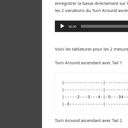
enregistrer la basse directement sur l’
les 2 variations du Turn Around ascend
Lecteur
00:00
audio
Voici les tablatures pour les 2 mesur
Turn Around ascendant avec Tail 1
|---------------|---------
|---------------|---------
|-----2---3---4-|-5---34--
Turn Around ascendant avec Tail 2