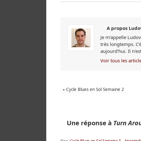
A propos Ludo
Je m’appelle Ludovi
très longtemps. C’
aujourd’hui. Il n’e
Voir tous les artic
«
Cycle Blues en Sol Semaine 2
Une réponse à
Turn Aro
Cycle Blues en Sol Semaine 3 – Apprendr
Ping :