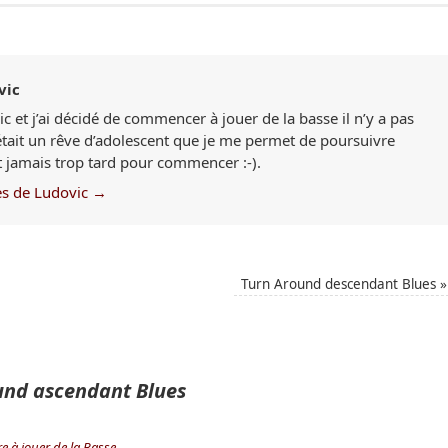
vic
c et j’ai décidé de commencer à jouer de la basse il n’y a pas
était un rêve d’adolescent que je me permet de poursuivre
st jamais trop tard pour commencer :-).
les de Ludovic
→
Turn Around descendant Blues
»
und ascendant Blues
e à jouer de la Basse